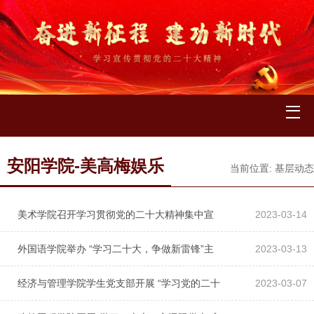
安阳学院-美高梅娱乐
当前位置: 基层动态
美术学院召开学习贯彻党的二十大精神集中宣
2023-03-14
讲暨“青马工程”培训班开班
外国语学院举办 “学习二十大，争做新雷锋”主
2023-03-13
题班会
经济与管理学院学生党支部开展 “学习党的二十
2023-03-07