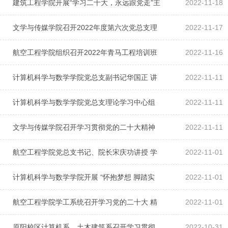
大 雷锋精神进校园”主题活动
建筑工程学院开展“学习二十大，永远跟党走”主
2022-11-18
题教育
文学与传媒学院召开2022年度第六次党总支理
2022-11-17
论学习中心组学习专题学习党的二...
航空工程学院组织召开2022年青马工程培训班
2022-11-16
党的二十大精神学习分享会
计算机科学与数学学院党总支副书记华国正 讲
2022-11-11
授学习党的二十大精神专题思政...
计算机科学与数学学院党总支理论学习中心组
2022-11-11
开展党的二十大精神专题学习
文学与传媒学院召开学习贯彻党的二十大精神
2022-11-11
专题会议
航空工程学院党总支书记、院长宋庆功讲授 学
2022-11-01
习党的二十大精神专题思政课
计算机科学与数学学院开展 “怀抱梦想 脚踏实
2022-11-01
地 立志做新时代好青年”党的二...
航空工程学院学工系统召开学习党的二十大 精
2022-11-01
神专题会
原阳校区计算机系、土木建筑系召开学习贯彻
2022-10-31