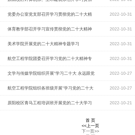
党的二十大精神座谈会
党委办公室党支部召开学习贯彻党的二十大精
2022-10-31
神专题会议
体育教学部召开学习宣传贯彻党的二十大精神
2022-10-31
专题座谈会
美术学院开展党的二十大精神专题学习
2022-10-31
航空工程学院团委召开学习党的二十大精神专
2022-10-31
题会
文学与传媒学院组织开展“学习二十大 永远跟党
2022-10-27
走”主题团日活动
航空工程学院组织各班级开展“学习党的二十大
2022-10-27
精神，创建优良的学习风气”主题...
原阳校区青马工程培训班开展党的二十大学习
2022-10-21
课程
首 页
<<上一页
下一页>>