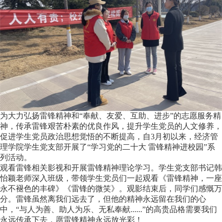
为大力弘扬雷锋精神和“奉献、友爱、互助、进步”的志愿服务精
神，传承雷锋艰苦朴素的优良作风，提升学生党员的人文修养，
促进学生党员政治思想觉悟的不断提高，自3月初以来，经济管
理学院学生党支部开展了“学习党的二十大 雷锋精神进校园”系
列活动。
观看雷锋相关影视和开展雷锋精神理论学习。学生党支部书记韩
怡颖老师深入班级，带领学生党员们一起观看《雷锋精神，一座
永不褪色的丰碑》《雷锋的微笑》。观影结束后，同学们感慨万
分。雷锋虽然离我们远去了，但他的精神永远留在我们的心
中，“与人为善、助人为乐、无私奉献......”的高贵品格需要我们
永远传承下去，愿雷锋精神永远放光彩！