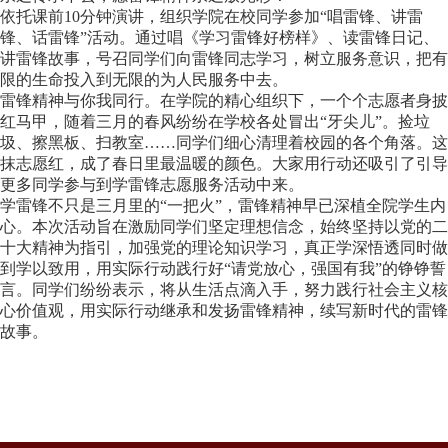
依托课前10分钟演讲，组织学院在校同学参加“唱雷锋、讲雷
锋、话雷锋”活动。通过唱《学习雷锋好榜样》、读雷锋日记、
讲雷锋故事，号召同学们向雷锋同志学习，树立服务意识，把有
限的生命投入到无限的为人民服务中去。
雷锋精神与你我同行。在学院的精心组织下，一个个志愿者身披
红马甲，随着三月的春风纷纷在学校各处冒出“牙尖儿”。捡垃
圾、擦黑板、扫教室……同学们细心清理着校园的各个角落。这
抹志愿红，成了春日里最温暖的颜色。大家用行动还吸引了引导
更多同学参与到学雷锋志愿服务活动中来。
学雷锋不只是三月里的“一把火”，雷锋精神早已深植全院学生内
心。本次活动旨在激励同学们坚定理想信念，始终坚持以党的二
十大精神为指引，加强党的理论知识学习，真正学深悟透同时做
到学以致用，用实际行动践行好“请党放心，强国有我”的铮铮誓
言。同学们纷纷表示，将从生活点滴入手，努力践行社会主义核
心价值观，用实际行动继承和发扬雷锋精神，续写新时代的雷锋
故事。