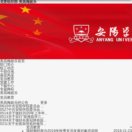
党委组织部-美高梅娱乐
美高梅娱乐首页
部门简介
组工动态
干部任免
基层风采
党员教育
党建工作
下载中心
专题网站
美高梅娱乐
党员教育
美高梅娱乐的公告
更多
06
10
中共安阳学院委员会 ...
05
27
中共安阳学院委员会 ...
05
14
关于做好2020年上半年...
05
13
关于实行“双推双评三...
03
04
关于做好在新冠肺炎疫...
02
11
关于全面加强党的领导...
党员教育
>
我校顺利举办2019年秋季党员发展对象培训班
2019-11-23