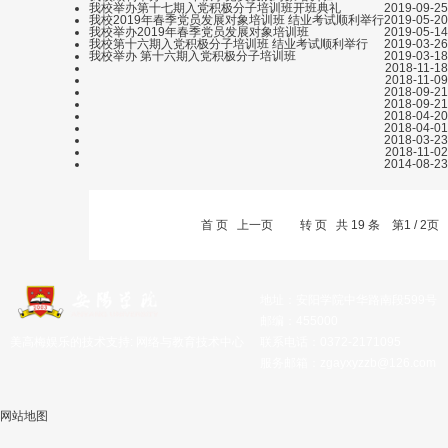
我校举办第十七期入党积极分子培训班开班典礼
2019-09-25
我校2019年春季党员发展对象培训班 结业考试顺利举行
2019-05-20
我校举办2019年春季党员发展对象培训班
2019-05-14
我校第十六期入党积极分子培训班 结业考试顺利举行
2019-03-26
我校举办 第十六期入党积极分子培训班
2019-03-18
2018-11-18
2018-11-09
2018-09-21
2018-09-21
2018-04-20
2018-04-01
2018-03-23
2018-11-02
2014-08-23
首 页 上一页 转 页 共 19 条 第1 / 2页
地址：安阳学院中华路南段599号
邮编：455000
美高梅娱乐的技术支持: 网络与教育技术中心
联系电话：0372-2171095
服务邮箱：
zgayxyzzb@126.com
网站地图