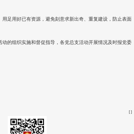
、用足用好已有资源，避免刻意求新出奇、重复建设，防止表面
活动的组织实施和督促指导，各党总支活动开展情况及时报党委
【】