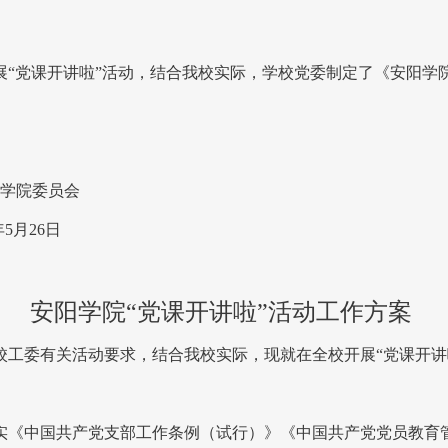
展
“党课开讲啦”活动
，结合我校实际，学校党委制定了《安阳学
院委员会
月26日
安阳学院“党课开讲啦”活动工作方案
校工委有关活动要求，结合我校实际，现就在全校开展“党课开讲
中国共产党支部工作条例（试行）》《中国共产党党员教育管理工作