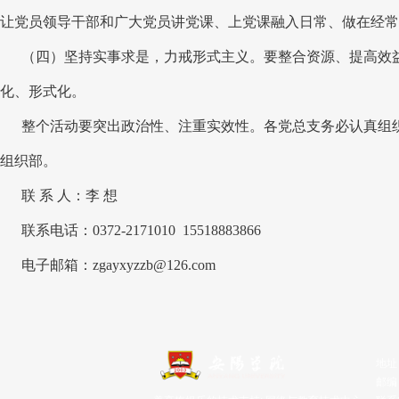
让党员领导干部和广大党员讲党课、上党课融入日常、做在经常
（四）坚持实事求是，力戒形式主义。
要整合资源、提高效
化、形式化。
整个活动要突出政治性、注重实效性。各党总支务必认真组
组织部。
联 系 人：李 想
联系电话：0372-2171010 15518883866
电子邮箱：
zgayxyzzb@126.com
地址
邮编：