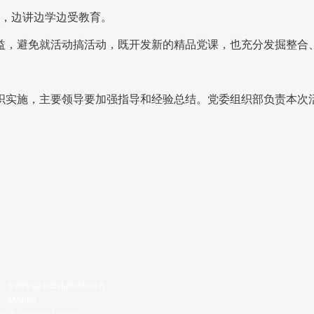
，边讲边学边受教育。
益，避免就活动搞活动，既开发新的精品党课，也充分发掘整合
织实施，主要领导要加强指导和经验总结。党委组织部负责本次
：安阳学院中华路南段599号
455000