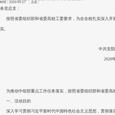
时间：2020-05-27 ; 点击：
各党总支：
按照省委组织部和省委高校工委要求，为在全校扎实深入开
实。
中共安阳学
2020年5
为推动中组部重点工作任务落实，按照省委组织部和省委高
一、活动目的
深入学习贯彻习近平新时代中国特色社会主义思想，贯彻落实《