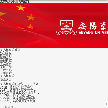
党委组织部-美高梅娱乐
美高梅娱乐首页
部门简介
组工动态
干部任免
基层风采
党员教育
党建工作
下载中心
专题网站
美高梅娱乐
党员教育
美高梅娱乐的公告
更多
06
10
中共安阳学院委员会 ...
05
27
中共安阳学院委员会 ...
05
14
关于做好2020年上半年...
05
13
关于实行“双推双评三...
03
04
关于做好在新冠肺炎疫...
02
11
关于全面加强党的领导...
>
分子培训班