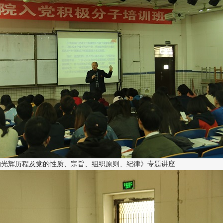
的光辉历程及党的性质、宗旨、组织原则、纪律》专题讲座