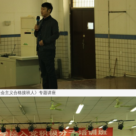
社会主义合格接班人》专题讲座