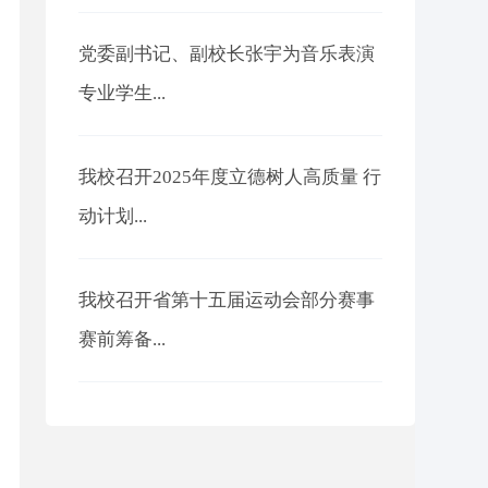
党委副书记、副校长张宇为音乐表演
专业学生...
我校召开2025年度立德树人高质量 行
动计划...
我校召开省第十五届运动会部分赛事
赛前筹备...