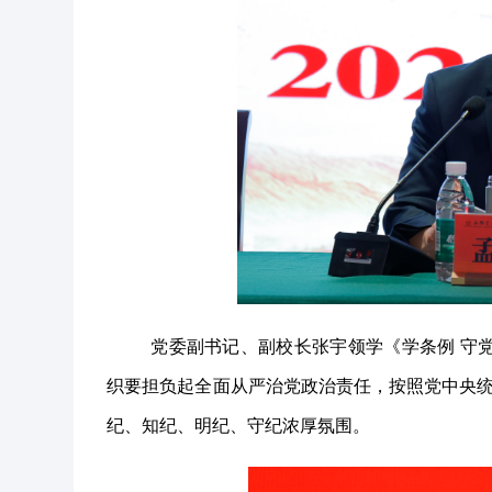
党委副书记、副校长张宇领学《学条例 守
织要担负起全面从严治党政治责任，按照党中央
纪、知纪、明纪、守纪浓厚氛围。