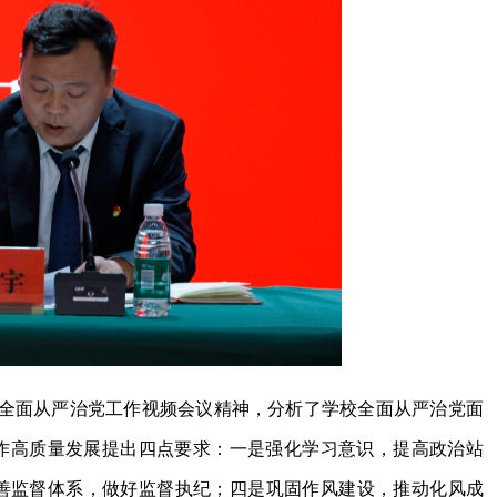
系统全面从严治党工作视频会议精神，分析了学校全面从严治党面
工作高质量发展提出四点要求：一是强化学习意识，提高政治站
善监督体系，做好监督执纪；四是巩固作风建设，推动化风成