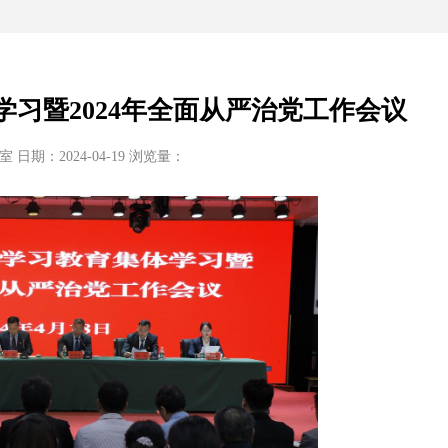
习暨2024年全面从严治党工作会议
日期：2024-04-19 浏览量：