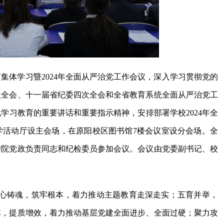
教育集体学习暨2024年全面从严治党工作会议，深入学习贯彻党的
次全会、十一届省纪委四次全会和全省教育系统全面从严治党工
学习教育的重要讲话和重要指示精神，安排部署学校2024年全
学活动厅设主会场，在原阳校区图书馆7楼会议室设分会场。全
学院党政负责同志和纪检委员参加会议。会议由党委副书记、校
心铸魂，筑牢根本，着力推动主题教育走深走实；五育并举，
本，提质增效，着力推动基层党建全面进步、全面过硬；聚力攻