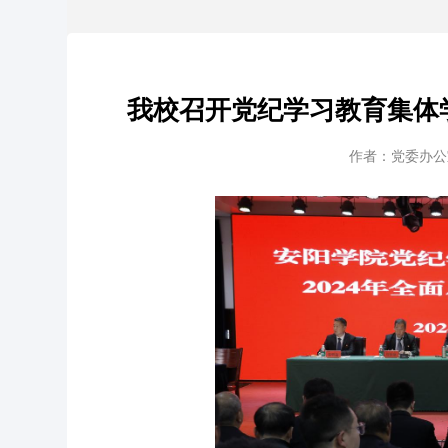
我校召开党纪学习教育集体学
作者：党委办公室 