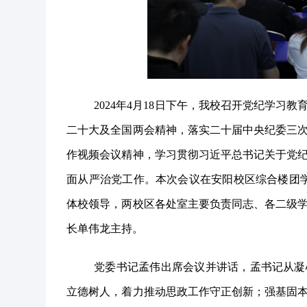
2024年4月18日下午，我校召开党纪学习
二十大及全国两会精神，落实二十届中央纪委三
作视频会议精神，学习贯彻习近平总书记关于党纪
面从严治党工作。本次会议在安阳校区综合楼团
体校领导，两校区各处室主要负责同志、各二级
长单伟龙主持。
党委书记孟伟出席会议并讲话，孟书记从凝
立德树人，着力推动思政工作守正创新；强基固