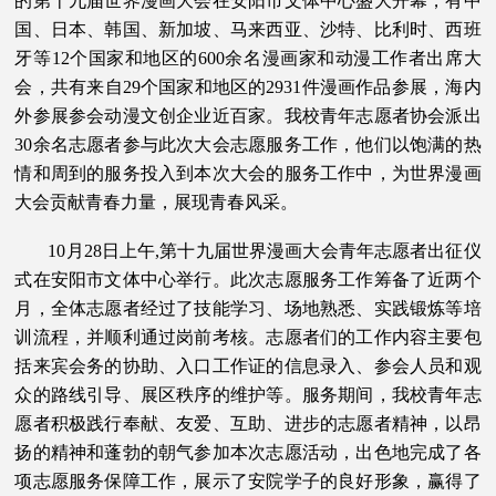
的第十九届世界漫画大会在安阳市文体中心盛大开幕，有中
国、日本、韩国、新加坡、马来西亚、沙特、比利时、西班
牙等12个国家和地区的600余名漫画家和动漫工作者出席大
会，共有来自29个国家和地区的2931件漫画作品参展，海内
外参展参会动漫文创企业近百家。我校青年志愿者协会派出
30余名志愿者参与此次大会志愿服务工作，他们以饱满的热
情和周到的服务投入到本次大会的服务工作中，为世界漫画
大会贡献青春力量，展现青春风采。
10月28日上午,第十九届世界漫画大会青年志愿者出征仪
式在安阳市文体中心举行。此次志愿服务工作筹备了近两个
月，全体志愿者经过了技能学习、场地熟悉、实践锻炼等培
训流程，并顺利通过岗前考核。志愿者们的工作内容主要包
括来宾会务的协助、入口工作证的信息录入、参会人员和观
众的路线引导、展区秩序的维护等。服务期间，我校青年志
愿者积极践行奉献、友爱、互助、进步的志愿者精神，以昂
扬的精神和蓬勃的朝气参加本次志愿活动，出色地完成了各
项志愿服务保障工作，展示了安院学子的良好形象，赢得了