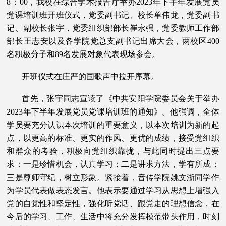
8：00，我校在综合学术报告厅举办2023年下半年发展党员
党课培训班开班仪式，党委副书记、校长单伟龙，党委副书
记、副校长张宇，党委组织部部长崔永强，党委教师工作部
部长王志安以及各学院党总支副书记出席大会，两校区400
名积极分子和89名发展对象代表现场参会。
开班仪式在庄严的国歌声中拉开序幕。
首先，张宇同志宣读了《中共安阳学院委员会关于举办
2023年下半年发展党员党课培训班的通知》。他强调，全体
学员要充分认识本次培训的重要意义，以本次培训为新的起
点，以更高的标准、更实的作风、更优的成绩，接受党组织
和群众的考验，积极向党组织靠拢，与此同时提出三点要
求：一是珍惜机会，认真学习；二是讲求方法，学有所成；
三是尊师守纪，树立形象。紧接着，音传学院姚文浙同学作
为学员代表做表态发言。他表示要通过学习从思想上增强入
党的自觉性和坚定性，强化听党话、跟党走的理想信念，在
今后的学习、工作、生活中将充分发挥模范带头作用，时刻