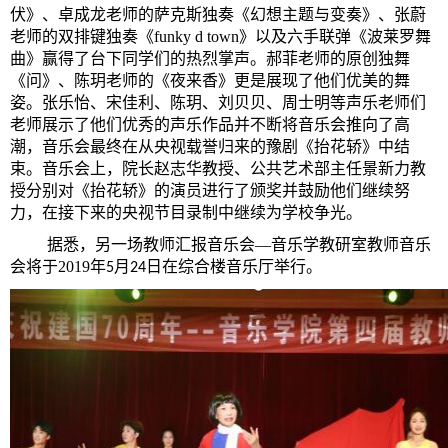
伏》、卓成龙老师的萨克斯独奏《幻想主题与变奏》、张蔚
老师的双排键独奏《funky d town》以及六手联弹《波莱罗舞
曲》赢得了台下同学们的热烈掌声。郝菲老师的原创独舞
《问》、陈玥老师的《夜来香》更是展现了他们优美的舞
姿。张乐怡、宋佳利、陈玥、刘贝贝、周士明等声乐老师们
老师展示了他们优秀的声乐作品并不断将音乐会推向了高
潮，音乐会最终在从央视载誉归来
的豫剧《抬花轿》中结
束。音乐会上，院长赵志华教授、公共艺术部主任景新力教
授分别对《抬花轿》的演员进行了颁奖并鼓励他们继续努
力，在接下来的央视节目录制中继续为学校争光。
据悉，另一场教师汇报音乐会—音乐学教研室教师音乐
会将于2019年
月
日在综合楼音乐厅举行。
5
24