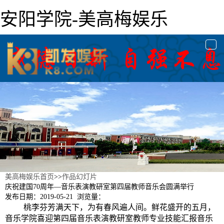
安阳学院-美高梅娱乐
togg
navi
美高梅娱乐首页
>>
作品幻灯片
庆祝建国70周年—音乐表演教研室第四届教师音乐会圆满举行
发布日期：2019-05-21 浏览量：
桃李芬芳满天下，为有春风遍人间。鲜花盛开的五月，
音乐学院喜迎第四届音乐表演教研室教师专业技能汇报音乐