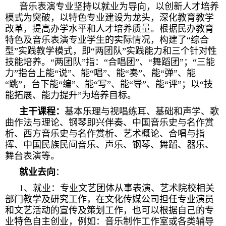
音乐表演专业坚持以就业为导向，以创新人才培养
模式为突破，以特色专业建设为龙头，深化教育教学
改革，提高办学水平和人才培养质量。根据民办教育
特色及音乐表演专业学生的实际情况，构建了“综合
型”实践教学模式，即“两团队”实践能力和三个针对性
技能培养。“两团队”指：“合唱团”、“舞蹈团”；“三能
力”指台上能“说”、能“唱”、能“奏”、能“弹”、能
“跳”，台下能“编”、能“写”、能“导”、能“评”；以“技
能拓展、能力提升”为培养目标。
主干课程：
基本乐理与视唱练耳、基础和声学、歌
曲作法与理论、钢琴即兴伴奏、中国音乐史与名作赏
析、西方音乐史与名作赏析、艺术概论、合唱与指
挥、中国民族民间音乐、声乐、钢琴、舞蹈、器乐、
舞台表演等。
就业去向
：
1、就业：专业文艺团体从事表演、艺术院校相关
部门教学及研究工作，在文化传媒公司担任专业演员
和文艺活动的宣传及策划工作，也可以根据自己的专
业特色自主创业，例如：音乐制作工作室或各类辅导