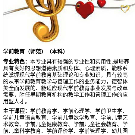
学前教育（师范）（本科）
专业特色：
本专业
具
有
较强
的专业
性和实用性
,
是
培养
具有良好的思想道德素质和身体
、
心理素质，
能够
系
统
掌握现代学前教育基础理论和专业知识，具有较高
的从事学前教育教学与管理工作的业务能力，德智体
美全面发展的、能适应现代学前教育事业发展与改革
需要，胜任早期教育机构的教学工作和管理工作的应
用型人才。
主干课程：
学前教育学、学前心理学、学前卫生学、
学前儿童语言教育、学前儿童数学教育、学前儿童艺
术教育、学前儿童健康教育、学前儿童社会教育、学
前儿童科学教育、学前评价学、学前管理学、幼儿园