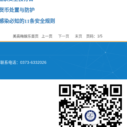
货币处置与防护
感染必知的11条安全规则
美高梅娱乐首页
上一页
下一页
末页
页码：1/5
系电话：0373-6332026