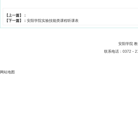
【上一篇】：
【下一篇】：
安阳学院实验技能类课程听课表
安阳学院 
联系电话：0372－21
网站地图