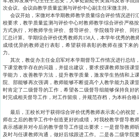
军,教师发展中心主任王志安，人事处副处长吴晨玮及各学院
次会议。会议由教学质量监测与评价中心副主任宋微主持。
会议开始，宋微对本学期教师教学质量综合评价情况进行
校要求，教学质量监测与评价中心对教师教学综合评价严格按照
方式执行，对教师学生评价、督导评价、学院领导评价、同
汇总计算。学期综合评价优秀教师共158人，本学年优秀的教师
成绩优异的教师进行表彰，希望获得表彰的教师在接下来的
力。
其次，教促办主任金启军对本学期督导工作情况进行总结
下课堂教学存在的问题，并提出建议，要求授课教师加强课
学能力，改善教学方法，提升教学质量，激发学生热情和上
院、部能够再次强调，教师能够不断提高个人教学能力及课
时肯定了二级督导的工作，希望各二级督导组能够保持良好
时完成相关督导工作，对工作留痕，并规范存档，为本科合格
最后，王校长对于获得综合评价优秀教师表示衷心的祝贺
师在之后的教学工作中创造更好的成绩，对我校教学督导教
表示感谢并对今后的教学督导工作提出要求：一是督导教师
及时与任课教师沟通，做好后续跟进工作。二是各二级学院