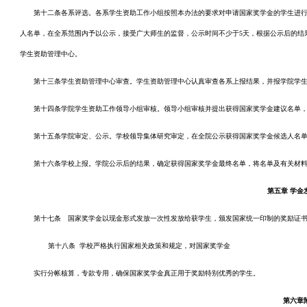
第十二条各系评选。各系学生资助工作小组按照本办法的要求对申请国家奖学金的学生进
人名单，在全系范围内予以公示，接受广大师生的监督，公示时间不少于5天，根据公示后的结
学生资助管理中心。
第十三条学生资助管理中心审查。学生资助管理中心认真审查各系上报结果，并报学院学
第十四条学院学生资助工作领导小组审核。领导小组审核并提出获得国家奖学金建议名单
第十五条学院审定、公示。学校领导集体研究审定，在全院公示获得国家奖学金候选人名单
第十六条学校上报。学院公示后的结果，确定获得国家奖学金最终名单，将名单及有关材
第五章
学金
第十七条 国家奖学金以现金形式发放一次性发放给获学生，颁发国家统一印制的奖励证
第十八条 学校严格执行国家相关政策和规定，对国家奖学金
实行分帐核算，专款专用，确保国家奖学金真正用于奖励特别优秀的学生。
第六章