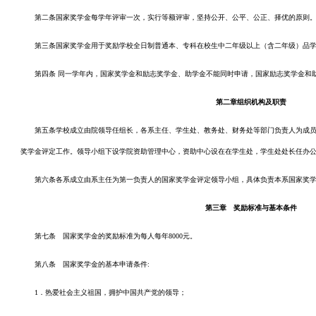
第二条国家奖学金每学年评审一次，实行等额评审，坚持公开、公平、公正、择优的原则
第三条国家奖学金用于奖励学校全日制普通本、专科在校生中二年级以上（含二年级）品
第四条 同一学年内，国家奖学金和励志奖学金、助学金不能同时申请，国家励志奖学金和
第二章
组织机构及职责
第五条学校成立由院领导任组长，各系主任、学生处、教务处、财务处等部门负责人为成
奖学金评定工作。领导小组下设学院资助管理中心，资助中心设在在学生处，学生处处长任办
第六条各系成立由系主任为第一负责人的国家奖学金评定领导小组，具体负责本系国家奖
第三章 奖励标准与基本条件
第七条 国家奖学金的奖励标准为每人每年8000元。
第八条 国家奖学金的基本申请条件:
1．热爱社会主义祖国，拥护中国共产党的领导；