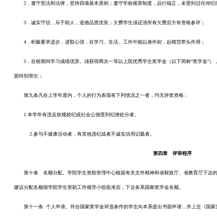
2．遵守宪法和法律，坚持四项基本原则；遵守学校规章制度，品行端正，未受到过任何纪
3．诚实守信，乐于助人，道德品质优良；欠费学生须还清所有欠费后方有资格参评；
4．积极要求进步，进取心强，在学习、生活、工作中能以身作则，起模范带头作用；
5．在校期间学习成绩优异。须获得两次一等以上院优秀学生奖学金（以下简称“奖学金”）
面特别突出；
第九条凡在上学年度内，个人的行为表现有下列情况之一者，均无评奖资格：
1.本学年有违反校规校纪或社会公德受到纪律处分者。
2.参与不健康活动者，有其他违纪或者不诚实信用记载者。
第四章 评审程序
第十条 名额分配。学院学生资助管理中心根据有关文件精神和省财政厅、省教育厅下达
建议分配名额报学院学生资助工作领导小组批准后，下达各系国家奖学金名额。
第十一条 个人申请。符合国家奖学金评选条件的学生向本系提出书面申请，并上交《国家