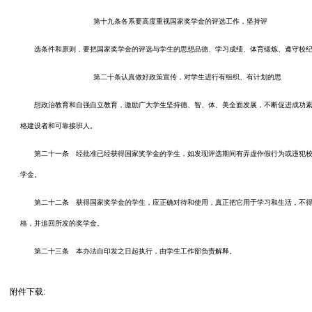
第十九条各系要高度重视国家奖学金的评选工作，坚持评
选条件和原则，要把国家奖学金的评选与学生的思想品德、学习成绩、体育锻炼、遵守校
第二十条认真做好政策宣传，对学生进行有组织、有计划的思
想政治教育和自强自立教育，激励广大学生坚持德、智、体、美全面发展，不断促进成功
格建设者和可靠接班人。
第二十一条 经批准已经获得国家奖学金的学生，如发现评选期间有弄虚作假行为或违犯
学金。
第二十二条 获得国家奖学金的学生，应正确对待和使用，真正把它用于学习和生活，不
格，并追回所发的奖学金。
第二十三条 本办法自印发之日起执行，由学生工作部负责解释。
附件下载: