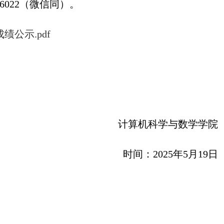
6022（微信同）。
公示.pdf
计算机科学与数学学院
时间：2025年5月19日