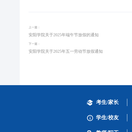
上一篇：
安阳学院关于2025年端午节放假的通知
下一篇：
安阳学院关于2025年五一劳动节放假通知
考生/家长
学生/校友