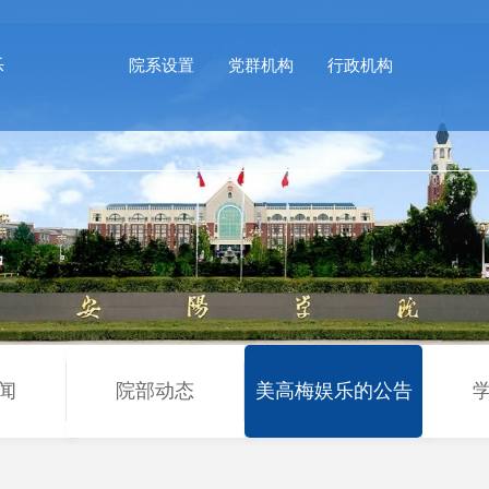
乐
院系设置
党群机构
行政机构
闻
院部动态
美高梅娱乐的公告