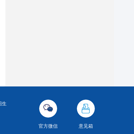
招生
官方微信
意见箱