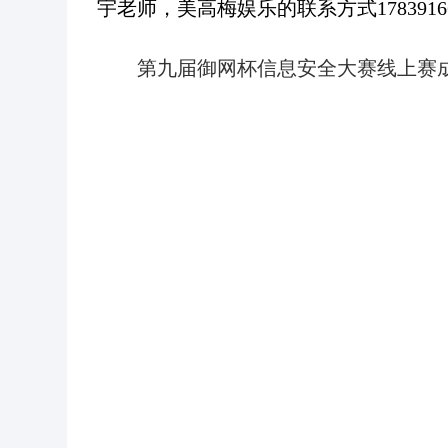
宇老师，美高梅娱乐的联系方式1783916
第九届御网杯信息安全大赛线上赛成绩