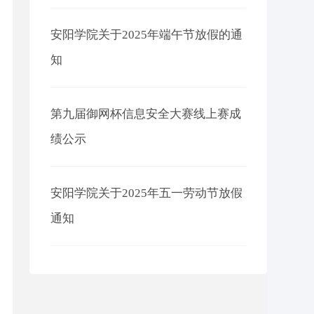
安阳学院关于2025年端午节放假的通
知
第九届御网杯信息安全大赛线上赛成
绩公示
安阳学院关于2025年五一劳动节放假
通知