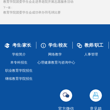
教育学院团委学生会走进养老院开展志愿服务活动
下一篇：
教育学院团委学生会成功举办羽毛球比赛
考生/家长
学生/校友
教师/职工
学校简介
网络教学
人事管理
本专科招生
心理健康教育与咨询中心
职业教育学院招生
继续教育学院招生
官方微信
意见箱