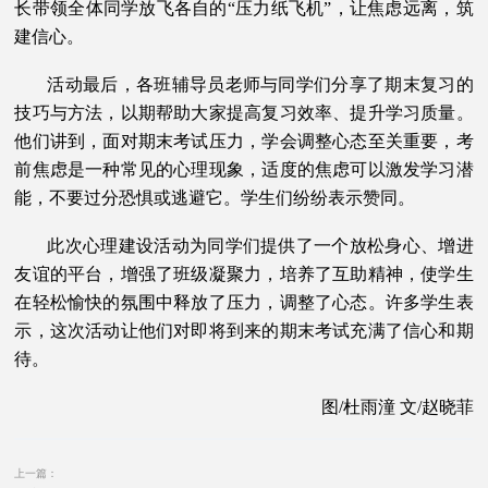
长带领全体同学放飞各自的“压力纸飞机”，让焦虑远离，筑
建信心。
活动最后，各班辅导员老师与同学们分享了期末复习的
技巧与方法，以期帮助大家提高复习效率、提升学习质量。
他们讲到，面对期末考试压力，学会调整心态至关重要，考
前焦虑是一种常见的心理现象，适度的焦虑可以激发学习潜
能，不要过分恐惧或逃避它。学生们纷纷表示赞同。
此次心理建设活动为同学们提供了一个放松身心、增进
友谊的平台，增强了班级凝聚力，培养了互助精神，使学生
在轻松愉快的氛围中释放了压力，调整了心态。许多学生表
示，这次活动让他们对即将到来的期末考试充满了信心和期
待。
图/杜雨潼 文/赵晓菲
上一篇：