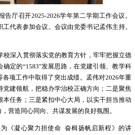
报告厅
召开202
5
-202
6
学年第
二
学期
工作会议
。
职工代表参加会议。会议由党委书记孟伟主持。
年学校
深入贯彻落实党的教育方针，牢牢把握立德
会确定的
“1583”发展思路，在党建引领、教学科
等各项工作中取得了突出成绩。
孟伟
对
2026年
重
持党建领航，把稳办学治校正确方向；二是聚焦
根本任务；
三是
紧扣中心大局，以实干担当推动
力，营造同心同向、共谋发展的良好氛围。
题为《凝心聚力担使命
奋楫扬帆启新程》的讲