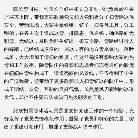
院长李同彬、副院长仝好林和党总支副书记贾峻岭不畏
严寒齐上阵，带领支部教师党员和入党积极分子扫雪除冰保
安全。劳动现场，大家手拿铁锹、铲子、扫帚等工具，分工
明确，在各主次干道战冰雪、排隐患、保通畅，确保路面无
积雪、无结冰，及时为师生铲出一条安全路。雪路经过行人
的踩踏，已经结成厚厚的一层冰，有的地方雪水遍地、落叶
成堆，大大增加了清扫的难度，但这丝毫没有影响大家的热
情和工作效率。除雪队伍的身影和志愿者们冻得通红的脸庞
在皑皑白雪中构成了一道道亮丽的风景线，不仅得到了学生
的广泛称赞，还带动了更多教师加入扫雪铲冰的队伍中，形
成了团结、友爱、互助的良好气氛。虽然是风刀霜剑的冰冷
天气，却挡不住突击队成员们热火朝天的干劲。
此次扫雪除冰活动只是党支部党建工作的一个缩影，充
分发挥了党员先锋模范作用，凝聚了党员和群众的力量，突
出了党建引领作用，加强了支部战斗堡垒作用。