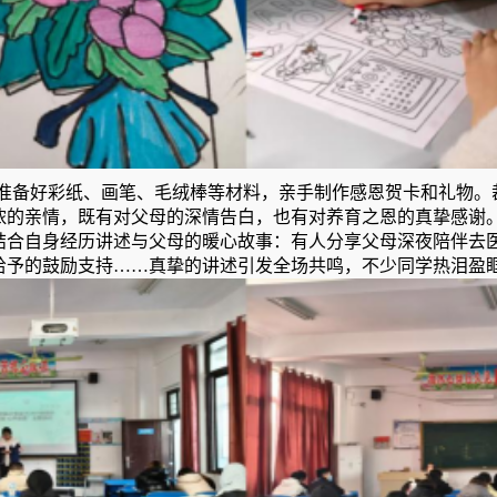
准备好彩纸、画笔、毛绒棒等材料，亲手制作感恩贺卡和礼物。
浓的亲情，既有对父母的深情告白，也有对养育之恩的真挚感谢。
结合自身经历讲述与父母的暖心故事：有人分享父母深夜陪伴去
给予的鼓励支持……真挚的讲述引发全场共鸣，不少同学热泪盈