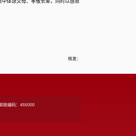
活中体谅父母、孝敬长辈，同时以感恩
核发：
邮政编码：455000