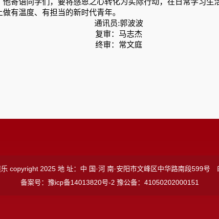
。他寄语同学们，要将感恩之心转化为实际行动，在日常学习生
上做有温度、有担当的新时代青年。
通讯员:郭波波
复审：马志杰
终审：常文庭
 copyright 2025 地 址：中 国·河 南·安阳市文峰区中华路南段599号 
备案号：豫icp备14013820号-2 豫公备：41050202000151