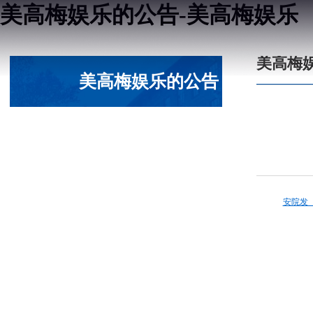
美高梅娱乐的公告-美高梅娱乐
美高梅
美高梅娱乐的公告
安院发〔