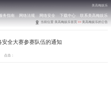
美高梅娱乐
服务指南
网络法规
网络安全
下载中心
联系美高梅娱乐
当前位置:
美高梅娱乐首页
>>
美高梅娱乐的公告
络安全大赛参赛队伍的通知
点击：