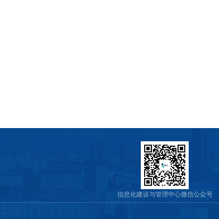
信息化建设与管理中心微信公众号