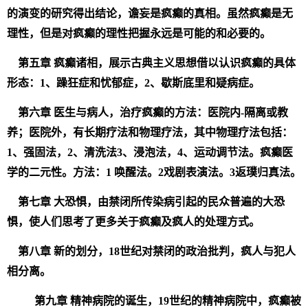
的演变的研究得出结论，谵妄是疯癫的真相。虽然疯癫是无
理性，但是对疯癫的理性把握永远是可能的和必要的。
第五章 疯癫诸相，展示古典主义思想借以认识疯癫的具体
形态：1、躁狂症和忧郁症，2、歇斯底里和疑病症。
第六章 医生与病人，治疗疯癫的方法：医院内-隔离或教
养；医院外，有长期疗法和物理疗法，其中物理疗法包括：
1、强固法，2、清洗法3、浸泡法，4、运动调节法。疯癫医
学的二元性。方法：1 唤醒法。2戏剧表演法。3返璞归真法。
第七章 大恐惧，由禁闭所传染病引起的民众普遍的大恐
惧，使人们思考了更多关于疯癫及疯人的处理方式。
第八章 新的划分，18世纪对禁闭的政治批判，疯人与犯人
相分离。
第九章 精神病院的诞生，19世纪的精神病院中，疯癫被