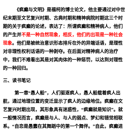
《疯癫与文明》是福柯的博士论文，他主要通过对中世
纪末期至文艺复兴时期、古典时期和精神病院时期这三个时
期的关于疯癫的论述，表达了：所谓疯癫和精神病人，他们
的产生并
不是一种自然现象，相反，他们的出现是一种社会
现象
。他们是被统治意识形态排斥在外的异端话语，是理性
对非理性权利话语的一种剥夺。在后面对精神病人的治疗
中，我们不难看出其是对其肉体的一种惩罚，以达到对理性
的一种回归。
三、读书笔记
第一章“愚人船”，人们驱逐疯人，愚人船载着疯人出
航，通过地理位置的变迁显示了疯人的边缘地位。疯癫在文
艺复兴时期出现，其形象具有迷惑性，“疯癫就是知识”。就
一般情况而言，疯癫是与人、与人的弱点、梦幻和错觉相联
系。“自恋是愚蠢在其舞蹈中的第一个舞伴。”自此，疯癫进