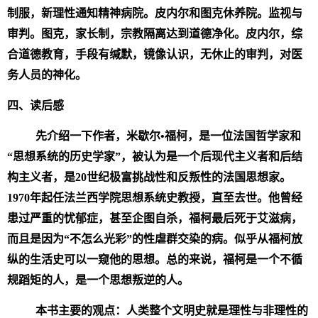
制服，新理性通知精神病院。皮内尔和图克休养院。监视与
审判。图克，家长制，宗教隔离达到道德净化。皮内尔，综
合道德教育，手段有缄默，镜像认识，无休止的审判，对医
务人员的神化。
四、读后感
先介绍一下作者，米歇尔•福柯，是一位法国哲学家和
“思想系统的历史学家”，被认为是一个后现代主义者和后结
构主义者，是20世纪极富挑战性和反叛性的法国思想家。
1970年起任法兰西学院思想系统史教授，直至去世。他曾经
患过严重的忧郁症，甚至企图自杀，福柯最后死于艾滋病，
而且是因为“不怎么光彩”的性虐群交染的病。似乎从福柯放
纵的生活史可以一窥他的思想。总的来说，福柯是一个不循
规蹈矩的人，是一个思想叛逆的人。
本书主要的观点：人类整个文明史就是理性与非理性的