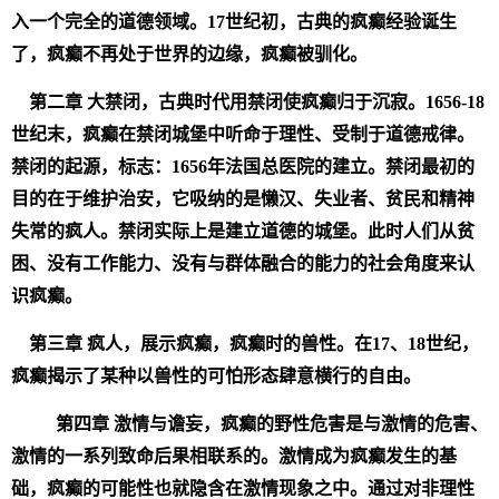
入一个完全的道德领域。17世纪初，古典的疯癫经验诞生
了，疯癫不再处于世界的边缘，疯癫被驯化。
第二章 大禁闭，古典时代用禁闭使疯癫归于沉寂。1656-18
世纪末，疯癫在禁闭城堡中听命于理性、受制于道德戒律。
禁闭的起源，标志：1656年法国总医院的建立。禁闭最初的
目的在于维护治安，它吸纳的是懒汉、失业者、贫民和精神
失常的疯人。禁闭实际上是建立道德的城堡。此时人们从贫
困、没有工作能力、没有与群体融合的能力的社会角度来认
识疯癫。
第三章 疯人，展示疯癫，疯癫时的兽性。在17、18世纪，
疯癫揭示了某种以兽性的可怕形态肆意横行的自由。
第四章 激情与谵妄，疯癫的野性危害是与激情的危害、
激情的一系列致命后果相联系的。激情成为疯癫发生的基
础，疯癫的可能性也就隐含在激情现象之中。通过对非理性