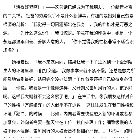
「活得好累啊！」——这句话已经成为了我朋友，一位新晋社畜
的口头禅。 社畜的劳累似乎不是什么新鲜事，有趣的是她对自己劳累
根源的剖析：「我觉得一切问题都出在我身上，我的性格才是万恶之
源。」「为什么这么说？」我很惊讶。毕竟在我的印象中，她是一个
永远都温柔和善、善解人意的人。 「你不觉得我的性格非常不适合职
场吗？」
她接着说，「我本来就内向，结果让我一下子进入到一个全是陌
生人的环境里和 ta 们打交道。 我做事本来就不紧不慢，还总是想力所
能及地做到最好，结果完全没办法跟上工作节奏还把自己搞得身心俱
疲...... 你说，我要是一个像你这样，又开朗又雷厉风行的人，该多好
啊。这样我大概就不会这么累了吧。」 在生活中，像我朋友这样对自
己的性格「万般嫌弃」的人似乎不在少数。 这往往发生在我们性格和
环境「犯冲」的时候——比如，内向者需要快速融入新的环境或者参
加聚会，外向者需要一整天坐在工位上独自处理工作；细致缓慢的人
被不停地催促、雷厉风行的人被责备不够细心严谨...... 「犯冲」的时