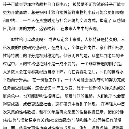
孩子可能会更加地依赖并且自我中心； 被鼓励不断尝试的孩子可能会
更为开放勇敢，总是被阻止独自接触新鲜事物的小孩可能会更加顾虑
和胆怯...... 一个人在孩童时期与社会环境的交流方式，塑造了 ta 感知
自我和世界的方式，这影响着 ta 在未来人生中的表现。
02性格可以改变吗？ 或许从定义上来看，人格特征是持久的。人
格发展的相关研究也表明，在成年期，个体在外向性、亲和性和尽责
性等特质上的评分是相对稳定的。但很明显的是，从童年到老年的全
过程中，人的性格也绝对不是一成不变的。 一个非常普遍的例子是，
大多数人会在青春期经历自尊下降，而在青春期之后，ta 们的自尊水
平趋向于升高。 在一份新工作中，一个人可能会因为守时和努力完成
任务而受到嘉奖，这会促使 ta 产生改变；处于一段新的人际关系或家
庭角色中，也可能影响性格特征。 随着时间的推移，人们似乎也会变
得更成熟，或者更适应社会，这在研究中得到了体现。 在年轻人中首
次采集的性格数据，和在50年后再次采集的性格数据显示，诸如冷静
(被认为与情绪稳定有关)和社交敏感度(与随和性有关)等特征有所增
加。而一些重大事件也会对性格造成影响，例如，遭受虐待、遭遇重