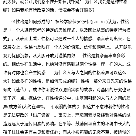
刻太多，就会让我们忍不住开始自我怀疑： 为什么我会是这种性格
呢？如果我能有所改变的话，情况会不会好很多？
01性格是如何形成的？ 神经学家保罗·罗伊(paul roe)认为，性格
是「一个人进行思考的特定的思维模式，以及因此从事的特定行为模
式」。从表面上看，性格可以通过一个人的情感、语言表现出来，在
深层次上，性格也反映在一个人的价值观、信仰和期望上。 从开朗乐
观到忧郁沉静，从大胆开放到谨慎内敛......性格是复杂而丰富多彩
的。相信你在生活中，也绝对没有遇到过两个性格一模一样的人。或
许有时你也会产生疑惑——为什么人与人之间的性格差异可以这么
大？如此多样的性格，是如何形成的呢？ 性格一部分来自先天的性格
倾向（遗传）。或许你听说过双胞胎实验的故事，对基因的研究也证
实了这一点。据估计，在性格评分中，由基因引起的人与人之间的差
异(或方差)大约在40%。 《 浪漫的体质 》 但这并不意味着你的性格
是无法更改的「出厂设置」。事实上，环境因素以及经验对性格的塑
造远远大于遗传因素的影响。在平等、鼓励自理自主的环境中长大的
孩子往往会更有主见和责任心；而从小被照顾的无微不至、被娇惯的