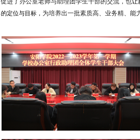
促进了
办公室老师与助理团学生干部
的交流，
也
，
让
为培养出一批素质高、业务精、能
己的定位与目标，