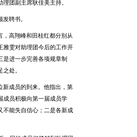
助理团
副主席耿佳美
主持。
颁发聘书。
言，高翔峰和田桂红都
分别
从
王雅雯
对助理团今后
的
工作
开
三是进一步完善各项规章制
足之处。
位新成员的到来
。他指出，第
届成员积极向第一届成员学
又不能失自信心；二是各新成