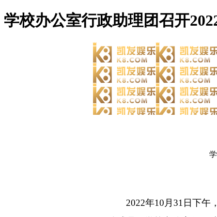
学校办公室行政助理团召开202
美高梅娱乐
校办美高梅娱乐首页
学
202
2
年
10
月
31
日下午