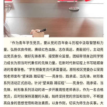
“作为青年学生党员，要从党的百年奋斗历程中汲取智慧和力
量，弘扬优良传统，赓续红色血脉，志存高远、勇毅前行，主动亮
出党员身份、做好先锋表率、接受群众监督，团结带领身边同学努
力成长为担当时代重任的先锋力量，在新时代新征程上书写砥砺奋
进的青春答卷。”学生预备党员代表雷蕾说。原阳校区党委办公室周
悦老师宣布“望来路 踏征程”——亮身份、践承诺、当先锋、树形象
系列活动正式启动。针对“望来路 踏征程”——亮身份、践承诺、当
先锋、树形象系列活动的进一步开展周悦老师表示，作为一名合格
党员，应时刻保持清醒的头脑，始终坚持党的宗旨和信仰，不断提
高自身的思想觉悟和政治素质。以身作则，切实为师生办实事。大