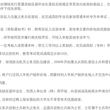
员在继续实行普通高校应届毕业生退役后按规定享受加分政策的基础上，
条件下优先录取。
生应征入伍服义务兵役退役，在完成高职学业后参加普通本科专升本考试，
寄送《录取通知书》时，附寄应征入伍宣传单，宣传单主要内容包括优惠
学，经学校同意并履行相关程序后，可转入本校其他专业学习。
过一定考核入读普通本科；荣立三等功以上奖励的，在完成高职（专科）
革试点招生时，教育考试笔试成绩总分加10分。
，加强政法机关公务员队伍建设，2008年开始重点从部队退役士兵和
。
，将户口迁回入学前户籍所在地，档案转到入学前户籍所在地人才交流中
档案。
高校应届毕业生，凭用人单位录（聘）用手续，向原就读高校再次申请办
，没有经过网上报名预征的大学生不享受有关优惠政策。
义务兵役制士兵称为义务兵，志愿兵役制士兵称为士官。士官属于士兵军