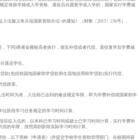
关规定保留学籍或入学资格、退役后自愿复学或入学的，国家实行学费减
入伍服义务兵役国家资助办法>的通知》（财教〔2013〕236号）、
息，下同)两者金额较高者执行，据实补偿或者代偿。退役复学后学费减
部分退还学生。
贷款(包括校园地国家助学贷款和生源地信用助学贷款)实行代偿。
代偿政策。
入伍时间为准，入伍前已达到的修业规定年限，即为学费补偿或国家助学
学位阶段学习任务规定的学习时间计算。
阶段应征入伍的，以本科已学习时间或硕士已学习时间计算，实行学费补
代偿的年限，按照高职阶段实际学习时间计算。
两份，以下简称《申请表》)并提交学校学生资助管理部门。在校期间获