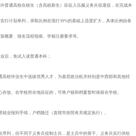
允许普通高校在校生（含高校新生）应征入伍服义务兵役退役，在完成本
实行计划单列，录取比例在现行30%的基础上适度扩大，具体比例由各
政策概要、报名流程指南、学籍注册要求等。
学业后，免试入读普通本科；
普通高校毕业生中选拔优秀人才，为基层政法机关特别是中西部和其他经
心存放。在学校所在地应征的，可将户籍和档案暂时保留在学校。
理就业报到手续，户档随迁（直辖市按照有关规定执行）。
衔序列，但不同于义务兵役制士兵，是士兵中的骨干。义务兵实行供给