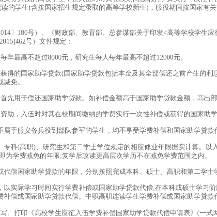
就读的学生(含按国家招生规定录取的高等学校新生)，服役期间按国家有
14〕180号）、《财政部、教育部、总参谋部关于印发<高等学校学生应征
15]462号）文件规定：
最高不超过8000元，研究生每人每年最高不超过12000元。
或获得的国家助学贷款(国家助学贷款包括本金及其全部偿还之前产生的利
或减免。
须首先用于偿还国家助学贷款。如补偿金额高于国家助学贷款金额，高出
国家资助，入伍时对其在校期间缴纳的学费实行一次性补偿或获得的国家助学
不属于服义务兵役到部队参军的学生，均不享受学费补偿和国家助学贷款
、专科(高职)、研究生和第二学士学位规定的相应修业年限据实计算。以
即为学费减免的年限;复学后攻读更高层次学历不在减免学费范围之内。
或代偿国家助学贷款的年限，分别按照完成本科、硕士、高职和第二学士
，以实际学习时间实行学费补偿或国家助学贷款代偿;在本科或硕士学习
费补偿或国家助学贷款代偿。中职高职连读学生学费补偿或国家助学贷款
填写、打印《高校学生应征入伍学费补偿国家助学贷款代偿申请表》(一式