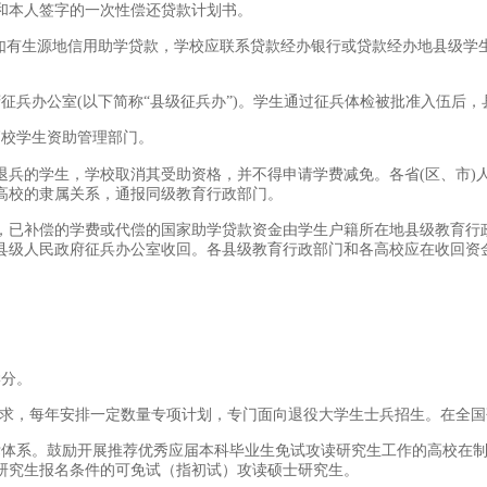
和本人签字的一次性偿还贷款计划书。
(如有生源地信用助学贷款，学校应联系贷款经办银行或贷款经办地县级学
征兵办公室(以下简称“县级征兵办”)。学生通过征兵体检被批准入伍后
高校学生资助管理部门。
退兵的学生，学校取消其受助资格，并不得申请学费减免。各省(区、市)
高校的隶属关系，通报同级教育行政部门。
，已补偿的学费或代偿的国家助学贷款资金由学生户籍所在地县级教育行
县级人民政府征兵办公室收回。各县级教育行政部门和各高校应在收回资
学分。
需求，每年安排一定数量专项计划，专门面向退役大学生士兵招生。在全
标体系。鼓励开展推荐优秀应届本科毕业生免试攻读研究生工作的高校在
研究生报名条件的可免试（指初试）攻读硕士研究生。