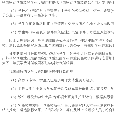
得国家助学贷款的学生，需同时提供《国家助学贷款借款合同》复印件
（2）学校相关部门对《申请表》中学生的资助资格、标准、金额
盖公章，一份留存，一份返还学生。
（3）学生在征兵报名时将《申请表》交至入伍所在地县级人民政府
（4）学生将《申请表》原件和入伍通知书复印件，寄送至原就读
因本人思想原因、故意隐瞒病史或弄虚作假、违法犯罪等行为造成
校、退兵原因等情况逐级上报至国防部征兵办公室，并按照学生原就读
被部队退回并被取消资助资格的学生，如学生返回其原户籍所在地
已补偿的学费或代偿的国家助学贷款由学生原就读高校会同退役安置地
为下一年度学费补偿或国家助学贷款代偿经费。
我国现行的义务兵役制度服役年限是两年。
（1）高职（专科）学生入伍经历可作为毕业实习经历。
（2）退役大学生士兵入学或复学后免修军事技能训练，直接获得
（3）设立“退役大学生士兵”专项硕士研究生招生计划。根据实际
（4）将高校在校生（含高校新生）服兵役情况纳入推免生遴选指
纳入推免生遴选指标体系。在部队荣立二等功及以上的退役人员，符合