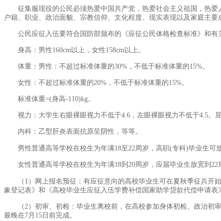
征集服现役的公民必须热爱中国共产党，热爱社会主义祖国，热爱
户籍、职业、政治面貌、宗教信仰、文化程度、现实表现以及家庭主要
公民应征入伍要符合国防部颁布的《应征公民体格检查标准》和有
身高：男性160cm以上，女性158cm以上。
体重：男性：不超过标准体重的30%，不低于标准体重的15%。
女性：不超过标准体重的20%，不低于标准体重的15%。
标准体重=(身高-110)kg。
视力：大学生右眼裸眼视力不低于4.6，左眼裸眼视力不低于4.
内科：乙型肝炎表面抗原呈阴性，等等。
男性普通高等学校在校生为年满18至22周岁，高职(专科)毕业生可
女性普通高等学校在校生为年满18到20周岁，应届毕业生放宽到22
（1）网上报名预征：有应征意向的高校毕业生可在夏秋季征兵开始之前登录“大学
象登记表》和《高校毕业生应征入伍学费补偿国家助学贷款代偿申请表
（2）初审、初检：毕业生离校前，在高校参加身体初检、政治初
最晚在7月15日前完成。