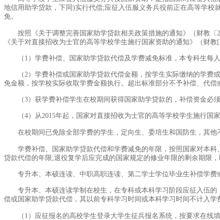
地信用助学贷款，下同)实行代偿;应征入伍服义务兵役前正在高等学校
免。
按照《关于调整完善国家助学贷款相关政策措施的通知》（财教〔20
《关于对直接招收为士官的高等学校学生施行国家资助的通知》（财教[20
（1）学费补偿、国家助学贷款代偿及学费减免标准，本专科生每人每年
（2）学费补偿或国家助学贷款代偿金额，按学生实际缴纳的学费
免金额，按学校实际收取学费金额执行。超出标准部分不予补偿、代偿
（3）获学费补偿学生在校期间获得国家助学贷款的，补偿资金必
（4）从2015年起，国家对直接招收为士官的高等学校学生施行
在校期间已免除全部学费的学生，定向生、委培生和国防生，其他
学费补偿、国家助学贷款代偿和学费减免的年限，按照国家对本科
贷款代偿的年限;退役复学后应完成的国家规定的修业年限的剩余期限，
专升本、本硕连读、中职高职连读、第二学士学位毕业生补偿学费
专升本、本硕连读学制在校生，在专科或本科学习阶段应征入伍的
偿或国家助学贷款代偿，其以前专科学习时间或本科学习时间不计入学
（1）应征报名的高校学生登录大学生征兵报名系统，按要求在线