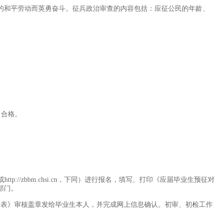
的和平劳动而英勇奋斗。征兵政治审查的内容包括：应征公民的年龄、
，合格。
ttp://zbbm.chsi.cn，下同）进行报名，填写、打印《应届毕业生预征对
部门。
请表》审核盖章发给毕业生本人，并完成网上信息确认。初审、初检工作