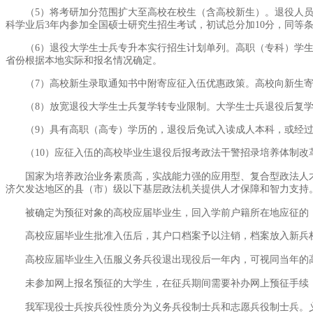
（5）将考研加分范围扩大至高校在校生（含高校新生）。退役人
科学业后3年内参加全国硕士研究生招生考试，初试总分加10分，同等
（6）退役大学生士兵专升本实行招生计划单列。高职（专科）学
省份根据本地实际和报名情况确定。
（7）高校新生录取通知书中附寄应征入伍优惠政策。高校向新生
（8）放宽退役大学生士兵复学转专业限制。大学生士兵退役后复
（9）具有高职（高专）学历的，退役后免试入读成人本科，或经
（10）应征入伍的高校毕业生退役后报考政法干警招录培养体制改
国家为培养政治业务素质高，实战能力强的应用型、复合型政法人才
济欠发达地区的县（市）级以下基层政法机关提供人才保障和智力支持
被确定为预征对象的高校应届毕业生，回入学前户籍所在地应征的
高校应届毕业生批准入伍后，其户口档案予以注销，档案放入新兵
高校应届毕业生入伍服义务兵役退出现役后一年内，可视同当年的
未参加网上报名预征的大学生，在征兵期间需要补办网上预征手续
我军现役士兵按兵役性质分为义务兵役制士兵和志愿兵役制士兵。