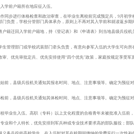
在入学前户籍所在地应征入伍。
工作同步进行体格检查和政治审查，在毕业生离校前完成预定兵，9月初学
部门负责，学校分管部门具体承办，原则上不再对其入学前和就读返乡期
前将户籍迁回入学前户籍地，持《登记表》和《申请表》到当地县级兵役机
学生管理部门或学校武装部门牵头负责，有意向参军入伍的大学生可向所
政审、优先审批定兵、优先安排使用“四个优先”政策，家庭按规定享受军
开始前，县级兵役机关通知其报名时间、地点、注意事项等。确定为预征
体检前，县级兵役机关通知其体检时间、地点、注意事项等。确定为预征
高校毕业生入伍。高职（专科）以上文化程度的合格青年未被批准入伍前
、专业和个人特长，优先安排到军兵种或专业技术要求高的部队服役；部
服义务兵役的高校学生，在入伍时对其在校期间缴纳的学费实行一次性补