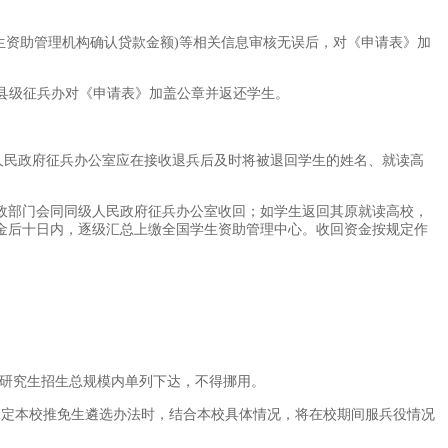
生资助管理机构确认贷款金额)等相关信息审核无误后，对《申请表》加
，县级征兵办对《申请表》加盖公章并返还学生。
人民政府征兵办公室应在接收退兵后及时将被退回学生的姓名、就读高
政部门会同同级人民政府征兵办公室收回；如学生返回其原就读高校，
金后十日内，逐级汇总上缴全国学生资助管理中心。收回资金按规定作
国研究生招生总规模内单列下达，不得挪用。
制定本校推免生遴选办法时，结合本校具体情况，将在校期间服兵役情况