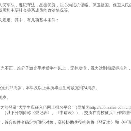
人民军队，遵纪守法，品德优良，决心为抵抗侵略、保卫祖国、保卫人民
成员和主要社会关系成员的政治情况等。
关规定。其中，有几项基本条件：
5。屈光不正，准分子激光手术后半年以上，无并发症，视力达到相应标准的
放宽到23周岁，本科及以上学历毕业生可放宽到24周岁。
周岁。
生应征入伍网上报名平台”（网址为http://zbbm.chsi.com.cn或h
》（以下分别简称《登记表》、《申请表》），交所在高校征兵工作管理
审，符合条件者确定为预征对象，高校协助兵役机关将《登记表》和《申