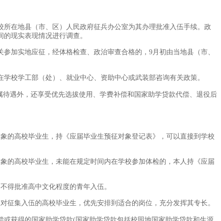
校所在地县（市、区）人民政府征兵办公室为其办理批准入伍手续。政
间的现实表现情况进行调查。
关参加实地应征，经体格检查、政治审查合格的，9月初由当地县（市、
在学校学工部（处）、就业中心、资助中心或武装部咨询有关政策。
属待遇外，还享受优先选拔使用、学费补偿和国家助学贷款代偿、退役后
对象的高校毕业生，持《应届毕业生预征对象登记表》，可以直接到学校
对象的高校毕业生，未能在规定时间内在学校参加体检的，本人持《应届
，不得批准高中文化程度的青年入伍。
队对征集入伍的高校毕业生，优先安排到适合的岗位，充分发挥其专长。
偿或获得的国家助学贷款(国家助学贷款包括校园地国家助学贷款和生源