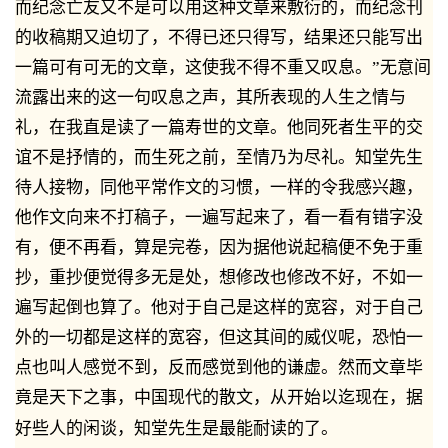
而纪念亡友又不是可以用这种文章来敷衍的，而纪念刊
的收稿期又迫切了，不得已还只得写，结果还只能写出
一篇可有可无的文章，这使我不得不重又叹息。”无意间
流露出来的这一句叹息之声，其所表现的人生之情与
礼，在我直是读了一篇寿世的文章。他同死者生平的交
谊不是抒情的，而生死之前，至情乃为尽礼。知堂先生
待人接物，同他平常作文的习惯，一样的令我感兴趣，
他作文向来不打稿子，一遍写起来了，看一看有错字没
有，便不再看，算是完卷，因为据他说起稿便不免于重
抄，重抄便觉得多无是处，想修改也修改不好，不如一
遍写起倒也算了。他对于自己是这样的宽容，对于自己
外的一切都是这样的宽容，但这其间的威仪呢，恐怕一
点也叫人感觉不到，反而感觉到他的谦虚。然而文章毕
竟是天下之事，中国现代的散文，从开始以迄现在，据
好些人的闲谈，知堂先生是最能耐读的了。