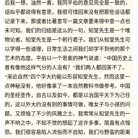
后我一想，油然一喜，我同平伯的意见完全是一致的，
话似乎都说得有意思，我很可惜回来没有把那些谈话都
记录下来，那或者比著意写一篇文章要来得中意一点也
未可知。我们的归结是这么的一句，知堂先生是一个唯
物论者。知堂先生是一个躬行君子。我们从知堂先生可
以学得一些道理，日常生活之间我们却学不到他的那个
艺术的态度。平伯以一个思索的神气说道：“中国历史上
曾有像他这样气分的人没有？”我们两人都回答不了。
“渐近自然”四个字大约能以形容知堂先生，然而这里一
点神秘没有，他好像拿了一本自然教科书做参考。中国
的圣经圣传，自古以及如今，都是以治国平天下为己任
的，这以外大约没有别的事情可做，唯女子与小孩的问
题，又烦恼了不少的风雅之士。我常常从知堂先生的一
声不响之中，不知不觉的想起了这许多事，简直有点惶
恐。我们很容易陷入流俗而不自知，我们与野蛮的距离