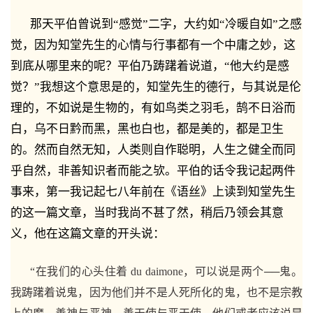
那天平伯曾说到“感觉”二字，大约如“冷暖自如”之感
觉，因为知堂先生的心情与行事都有一个中庸之妙，这
到底从哪里来的呢？平伯乃踌躇着说道，“他大约是感
觉？”我想这个意思是的，知堂先生的德行，与其说是伦
理的，不如说是生物的，有如鸟类之羽毛，鹄不日浴而
白，乌不日黔而黑，黑也白也，都是美的，都是卫生
的。然而自然无知，人类则自作聪明，人生之健全而同
乎自然，非善知识者而能之欤。平伯的话令我记起两件
事来，第一我记起七八年前在《语丝》上读到知堂先生
的
这一篇文章，当时我尚不甚了然，稍后乃领会其意
义，他在这篇文章的开头说：
“在我们的心头住着 du daimone，可以说是两个──鬼。
我踌躇着说鬼，因为他们并不是人死所化的鬼，也不是宗教