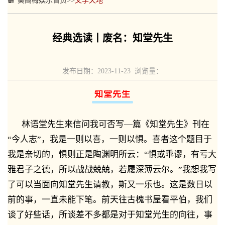
美高梅娱乐首页
>>
文学天地
经典选读丨废名：知堂先生
发布日期：2023-11-23 浏览量：
知堂先生
林语堂先生来信问我可否写—篇《知堂先生》刊在
“今人志”，我是一则以喜，一则以惧。喜者这个题目于
我是亲切的，惧则正是陶渊明所云：“惧或乖谬，有亏大
雅君子之德，所以战战兢兢，若履深薄云尔。”我想我写
了可以当面向知堂先生请教，斯又一乐也。这是数日以
前的事，一直未能下笔。前天往古槐书屋看平伯，我们
谈了好些话，所谈差不多都是对于知堂光生的向往，事