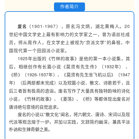
作者简介
（1901-1967），原名冯文炳，湖北黄梅人。20
废名
世纪中国文学史上最有影响力的文学家之一，曾为语丝社成
员，师从周作人，在文学史上被视为“京派文学”的鼻祖，中
国现代第一个田园派小说家。
1925年出版的《竹林的故事》是他的第一本小说集，其
后，相继创作有长篇小说《莫须有先生传》（1932年） 、
《桥》（1926-1937年）、《莫须有先生坐飞机以后》（1947
年）（后两部都未完成）以及短篇小说、散文、诗歌若干，且
后三者皆有极高的造诣。废名写作了大量具有独特韵味的诗化
小说，《竹林的故事》、《菱荡》、《桥》等都体现出废名对
唐诗绝句意境的自觉追求。
废名的小说以“散文化”闻名，将六朝文、唐诗、宋词以及现
代派等观念熔于一炉，并加以实践，文辞简约幽深，兼具平淡
朴讷和生辣奇僻之美。