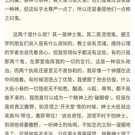
上的魔，善神与恶神，善天使与恶天使。他们或者应该说是
一种神，但这似乎太尊严一点了，所以还是委屈他们一点称
之曰鬼。
这两个是什么呢？其一是绅士鬼。其二是流氓鬼。据王
学的朋友们说人是有什么良知的，教士说有灵魂，维持公理
的学者也说凭着良心，但我觉得似乎都没有这些，有的只是
那两个鬼，在那里指挥我的一切的言行。这是一种双头政
治，而两个执政还是意见不甚协和的，我却像一个钟摆在这
中间摇着。有时候流氓占了优势，我便跟了他去彷徨，什么
大街小巷的一切隐密无不知悉，酗酒、斗殴、辱骂，都不是
做不来的，我简直可以成为一个精神上的‘破脚骨’。但是在
我将真正撒野，如流氓之‘开天堂’等的时候，绅士大抵就出
来高叫‘带住，着即带住！’说也奇怪，流氓平时不怕绅士，
到得他将要撒野，一听绅士的吆喝，不知怎的立刻一溜烟地
走了。可是他并不走远，只在弄头弄尾探望，他看绅士领了