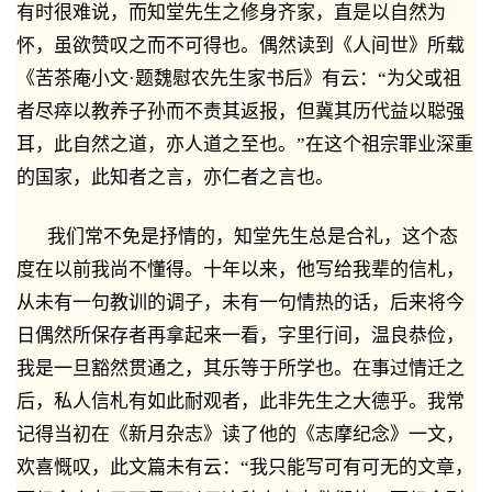
有时很难说，而知堂先生之修身齐家，直是以自然为
怀，虽欲赞叹之而不可得也。偶然读到《人间世》所载
《苦茶庵小文·题魏慰农先生家书后》有云：“为父或祖
者尽瘁以教养子孙而不责其返报，但冀其历代益以聪强
耳，此自然之道，亦人道之至也。”在这个祖宗罪业深重
的国家，此知者之言，亦仁者之言也。
我们常不免是抒情的，知堂先生总是合礼，这个态
度在以前我尚不懂得。十年以来，他写给我辈的信札，
从未有一句教训的调子，未有一句情热的话，后来将今
日偶然所保存者再拿起来一看，字里行间，温良恭俭，
我是一旦豁然贯通之，其乐等于所学也。在事过情迁之
后，私人信札有如此耐观者，此非先生之大德乎。我常
记得当初在《新月杂志》读了他的《志摩纪念》一文，
欢喜慨叹，此文篇未有云：“我只能写可有可无的文章，