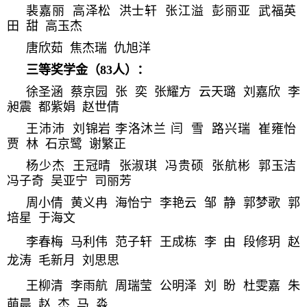
裴嘉丽 高泽松 洪士轩
张江溢 彭丽亚 武福英
田 甜 高玉杰
唐欣茹 焦杰瑞 仇旭洋
三等奖学金（83人）：
徐圣涵 蔡京园 张 奕 张耀方 云天璐 刘嘉欣 李
昶震 都紫娟 赵世倩
王沛沛 刘锦岩 李洛沐兰 闫 雪 路兴瑞 崔雍怡
贾 林 石京鹭 谢繁正
杨少杰 王冠晴 张淑琪 冯贵硕 张航彬 郭玉洁
冯子奇 吴亚宁 司丽芳
周小倩 黄义冉 海怡宁 李艳云 邹 静 郭梦歌 郭
培星 于海文
李春梅 马利伟 范子轩 王成栋 李 由 段修玥 赵
龙涛 毛新月 刘思思
王柳清 李雨航 周瑞莹 公明泽 刘 盼 杜雯嘉 朱
萌晨 赵 杰 马 淼