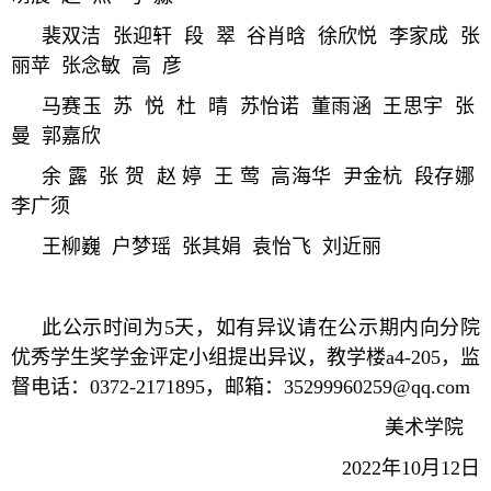
裴双洁 张迎轩 段 翠 谷肖晗 徐欣悦 李家成 张
丽苹 张念敏 高 彦
马赛玉 苏 悦 杜 晴 苏怡诺 董雨涵 王思宇 张
曼 郭嘉欣
余 露 张 贺 赵 婷 王 莺 高海华 尹金杭 段存娜
李广须
王柳巍 户梦瑶 张其娟 袁怡飞 刘近丽
此公示时间为5天，如有异议请在公示期内向分院
优秀学生奖学金评定小组提出异议，教学楼a4-205，监
督电话：0372-2171895，邮箱：
35299960259@qq.com
美术学院
2022年10月12日