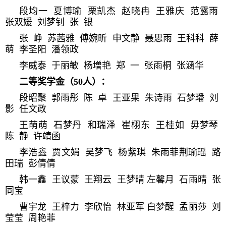
段均一 夏博瑜 栗凯杰 赵晓冉 王雅庆 范露雨
张双媛 刘梦钊 张 银
张 峥 苏茜雅 傅婉昕 申文静 聂思雨 王科科 薛
萌 李圣阳 潘领政
李威泰 于丽敏 杨增艳 郑 一 张雨桐 张涵华
二等奖学金（50人）：
段昭聚 郭雨彤 陈 卓 王亚果 朱诗雨 石梦璠 刘
影 任文政
王萌萌 石梦丹 和瑞泽 崔栩东 王桂如 毋梦琴
陈 静 许靖函
李浩鑫 贾文娟 吴梦飞 杨紫琪 朱雨菲
荆瑜瑶 路
田瑞 彭倩倩
韩一鑫 王议蒙 王翔云 王梦晴 左馨月 石雨晴 张
同宝
曹宇龙 王梓力 李欣怡 林亚军
白梦醒 孟丽莎 刘
莹莹 周艳菲