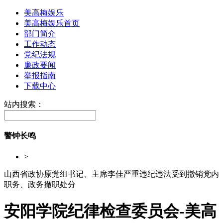
美高梅娱乐
美高梅娱乐首页
部门简介
工作动态
党纪法规
廉政要闻
举报指南
下载中心
站内搜索：
警钟长鸣
>
山西省政协原党组书记、主席李佳严重违纪违法受到撤销党内
职务、政务撤职处分
安阳学院纪律检查委员会-美高