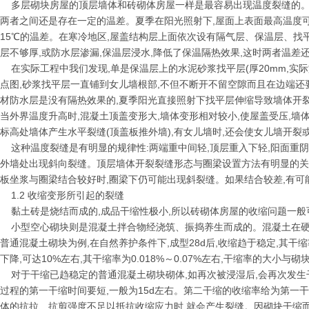
多层砌块房屋的顶层墙体和砖砌体房屋一样是最容易出现温度裂缝的。
两者之间还是存在一定的温差。夏季在阳光照射下,屋面上表面最高温度可达
15℃的温差。在寒冷地区,屋盖结构层上面依次设有隔气层、保温层、找
层不够厚,或防水层渗漏,保温层浸水,降低了保温隔热效果,这时两者温差
在实际工程中我们发现,单是保温层上的水泥砂浆找平层(厚20mm,实
点图,砂浆找平层一直铺到女儿墙根部,不但不断开不留空隙而且在边端还
材防水层是没有隔热效果的,夏季阳光直接照射下找平层伸缩导致墙体开
当外界温度升高时,混凝土顶盖变形大,墙体变形相对较小,使屋盖受压,
标高处墙体产生水平裂缝(顶盖板推外墙),有女儿墙时,还会使女儿墙开裂
这种温度裂缝是有明显的规律性:两端重中间轻,顶层重入下轻,阳面重
外墙处出现斜向裂缝。顶层墙体开裂裂缝形态与圈梁设置方法有明显的关
板坐浆与圈梁结合较好时,圈梁下仍可能出现斜裂缝。如果结合较差,有可
1.2 收缩变形所引起的裂缝
黏土砖是烧结而成的,成品干缩性极小,所以砖砌体房屋的收缩问题一般
小型空心砌块则是混凝土拌合物经浇筑、振捣养生而成的。混凝土在硬化
普通混凝土砌块为例,在自然养护条件下,成型28d后,收缩趋于稳定,其干缩率为
下降,可达10%左右,其干缩率为0.018%～0.07%左右,干缩率的大小
对于干缩已趋稳定的普通混凝土砌块砌体,如再次被浸湿后,会再次发生
过程的第一干缩时间要短,一般为15d左右。第二干缩的收缩率给为第一干
体的抗拉、抗剪强度不足以抵抗收缩应力时,就会产生裂缝。因砌块干缩