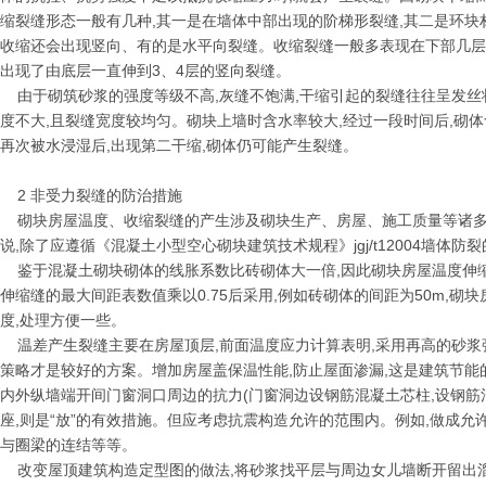
缩裂缝形态一般有几种,其一是在墙体中部出现的阶梯形裂缝,其二是环块
收缩还会出现竖向、有的是水平向裂缝。收缩裂缝一般多表现在下部几层
出现了由底层一直伸到3、4层的竖向裂缝。
由于砌筑砂浆的强度等级不高,灰缝不饱满,干缩引起的裂缝往往呈发丝
度不大,且裂缝宽度较均匀。砌块上墙时含水率较大,经过一段时间后,砌
再次被水浸湿后,出现第二干缩,砌体仍可能产生裂缝。
2 非受力裂缝的防治措施
砌块房屋温度、收缩裂缝的产生涉及砌块生产、房屋
、施工质量等诸
说,除了应遵循《混凝土小型空心砌块建筑技术规程》jgj/t12004墙
鉴于混凝土砌块砌体的线胀系数比砖砌体大一倍,因此砌块房屋温度伸缩
伸缩缝的最大间距表数值乘以0.75后采用,例如砖砌体的间距为50m,砌
度,处理方便一些。
温差产生裂缝主要在房屋顶层,前面温度应力计算表明,采用再高的砂浆强
策略才是较好的方案。增加房屋盖保温性能,防止屋面渗漏,这是建筑节能
内外纵墙端开间门窗洞口周边的抗力(门窗洞边设钢筋混凝土芯柱,设钢筋
座,则是“放”的有效措施。但应考虑抗震构造允许的范围内。例如,做成允
与圈梁的连结等等。
改变屋顶建筑构造定型图的做法,将砂浆找平层与周边女儿墙断开留出溜槽