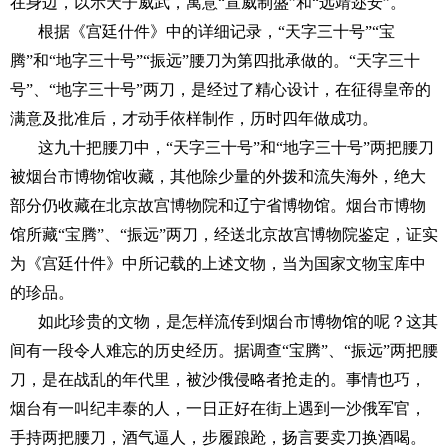
在身边，以示天子威武，寓意“宣威制盛”和“远靖迩安”。
根据《宫廷什件》中的详细记录，
“天字三十号”“宝
腾”和“地字三十号”“振远”腰刀为第四批承做的。“天字三十
号”、“地字三十号”两刀，是经过了精心设计，在征得皇帝的
满意及批准后，才动手依样制作，历时四年做成功。
这九十把腰刀中，
“天字三十号”和“地字三十号”两把腰刀
被烟台市博物馆收藏，其他除少量的外拨和流失海外，绝大
部分仍收藏在北京故宫博物院和辽宁省博物馆。烟台市博物
馆所藏“宝腾”、“振远”两刀，经送北京故宫博物院鉴定，证实
为《宫廷什件》中所记载的上述文物，当为国家文物宝库中
的珍品。
如此珍贵的文物，是怎样流传到烟台市博物馆的呢？这其
间有一段令人难忘的历史经历。据调查
“宝腾”、“振远”两把腰
刀，是在战乱的年代里，被沙俄侵略者抢走的。事情也巧，
烟台有一叫纪丰泰的人，一日正好在街上遇到一沙俄军官，
手持两把腰刀，酒气逼人，步履踉跄，扬言要卖刀换酒喝。