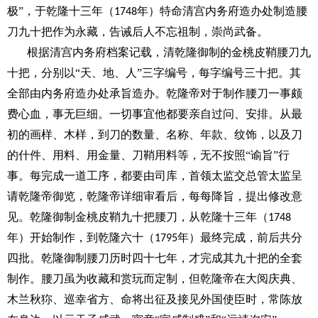
极”，于乾隆十三年（
年）特命清宫内务府造办处制造腰
1748
刀九十把作为永藏，告诫后人不忘祖制，崇尚武备。
根据清宫内务府档案记载，清乾隆御制的金桃皮鞘腰刀九
十把，分别以
“天、地、人”三字编号，每字编号三十把。其
全部由内务府造办处承旨造办。乾隆帝对于制作腰刀一事颇
费心血，事无巨细。一切事宜他都要亲自过问、安排。从最
初的画样、木样，到刀的数量、名称、年款、纹饰，以及刀
的什件、用料、用金量、刀鞘用料等，无不按照“谕旨”行
事。每完成一道工序，都要由司库，首领太监交总管太监呈
请乾隆帝御览，乾隆帝详细审看后，每每降旨，提出修改意
见。乾隆御制金桃皮鞘九十把腰刀，从乾隆十三年（
1748
年）开始制作，到乾隆六十（
年）最终完成，前后共分
1795
四批。乾隆御制腰刀历时四十七年，才完成其九十把的全套
制作。腰刀虽为收藏和赏玩而定制，但乾隆帝在大阅庆典、
木兰秋狝、巡幸省方、命将出征及接见外国使臣时，常陈放