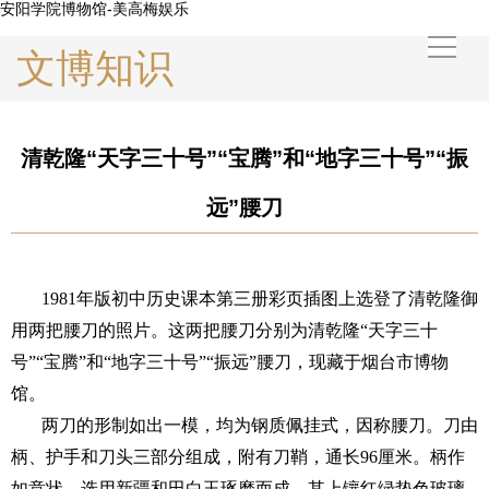
安阳学院博物馆-美高梅娱乐
文博知识
清乾隆“天字三十号”“宝腾”和“地字三十号”“振
远”腰刀
1981
年版初中历史课本第三册彩页插图上选登了清乾隆御
用两把腰刀的照片。这两把腰刀分别为清乾隆“天字三十
号”“宝腾”和“地字三十号”“振远”腰刀，现藏于烟台市博物
馆。
两刀的形制如出一模，均为钢质佩挂式，因称腰刀。刀由
柄、护手和刀头三部分组成，附有刀鞘，通长
96
厘米。柄作
如意状，选用新疆和田白玉琢磨而成，其上镶红绿垫色玻璃