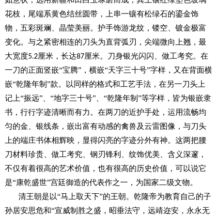
花枝，尾端系黄色结丝圆带，上串一镶有松绿石的鎏金饰
物，五彩斑斓、晶莹美丽。护手饰游龙纹，镂空、镀金极富
变化。与之紧密相连的刀头为直背弧刃，尖端微向上翘，最
大宽度
厘米，长达
厘米。刀身银光闪闪、做工考究。在
5.2
87
一刀的正面竖嵌“宝腾”，横嵌“天字三十号”字样，又在背面横
嵌“乾隆年制”款。以同样的格式和工艺手法，在另一刀头上
记上“振远”、“地字三十号”、“乾隆年制”等字样，皆为银嵌隶
书，行行字迹清晰而有力。在两刀的近护手处，运用流畅均
匀的金、银线条，嵌出富有动感的禽兽及云雷图像，与刀头
上的端庄书体相辉映，显得闪亮的字迹分外有神。这两把腰
刀材料珍贵、做工考究、钢刃锋利、纹饰优美、含义深邃，
不仅有着很高的艺术价值，也有很高的历史价值，可以说它
是“康乾盛世”宫廷御造的代表作之一，为国家二级文物。
清王朝是以
“马上取天下”的王朝。乾隆帝为教育自己的子
孙居安思危和“宣威制胜之盛，昭垂法守，远靖迩安，永永无