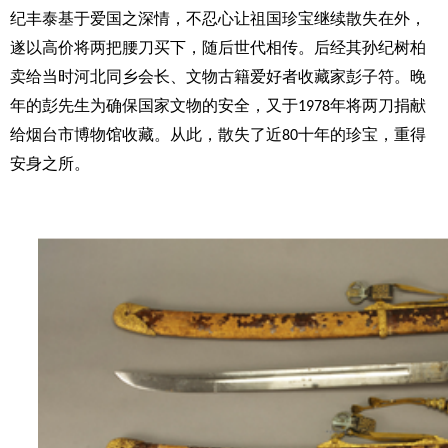
纪丰泰基于爱国之深情，不忍心让祖国珍宝继续散失在外，
遂以高价将两把腰刀买下，随后世代相传。后经其孙纪树柏
卖给当时河北同乡会长、文物古籍爱好者收藏家彭子符。晚
年的彭先生为确保国家文物的安全，又于
年将两刀捐献
1978
给烟台市博物馆收藏。从此，散失了近
十年的珍宝，重得
80
安身之所。